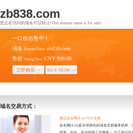
zb838.com
您正在访问的域名可以转让!This domain name is for sale!
一口价出售中！
域名
zb838.com
Domain Name:
售价
CNY 998.00
Listing Price:
立即购买
BUY NOW
>>
>>
域名交易方式：
通过金名网(4.cn) 中介交易
金名网(4.cn)是全球领先的域名交易服务机
简单、安全、专业的第三方服务！ 为了保证交