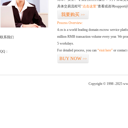
具体交易流程可
“点击这里”
查看或咨询support@
我要购买
>>
Process Overview:
4.cn is a world leading domain escrow service plat
million RMB transaction volume every year. We promi
联系我们
5 workdays.
For detailed process, you can
“visit here”
or contact
QQ：
BUY NOW
>>
Copyright © 1998 -2025 ww